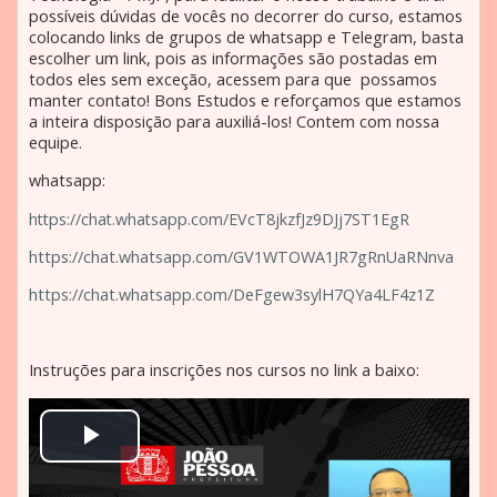
possíveis dúvidas de vocês no decorrer do curso, estamos
colocando links de grupos de whatsapp e Telegram, basta
escolher um link, pois as informações são postadas em
todos eles sem exceção, acessem para que possamos
manter contato! Bons Estudos e reforçamos que estamos
a inteira disposição para auxiliá-los! Contem com nossa
equipe.
whatsapp:
https://chat.whatsapp.com/EVcT8jkzfJz9DJj7ST1EgR
https://chat.whatsapp.com/GV1WTOWA1JR7gRnUaRNnva
https://chat.whatsapp.com/DeFgew3sylH7QYa4LF4z1Z
Instruções para inscrições nos cursos no link a baixo:
T