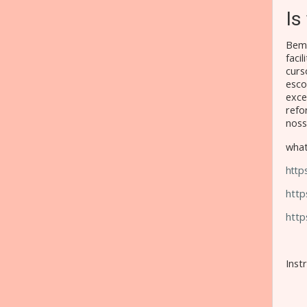
Is
Bem 
faci
curs
esco
exce
refo
noss
what
http
htt
http
Inst