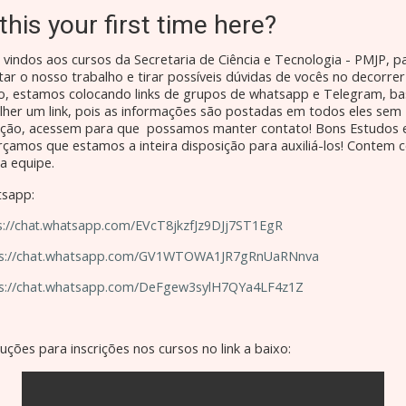
 this your first time here?
vindos aos cursos da Secretaria de Ciência e Tecnologia - PMJP, p
litar o nosso trabalho e tirar possíveis dúvidas de vocês no decorre
o, estamos colocando links de grupos de whatsapp e Telegram, ba
lher um link, pois as informações são postadas em todos eles sem
ção, acessem para que possamos manter contato! Bons Estudos 
rçamos que estamos a inteira disposição para auxiliá-los! Contem 
a equipe.
sapp:
s://chat.whatsapp.com/EVcT8jkzfJz9DJj7ST1EgR
ps://chat.whatsapp.com/GV1WTOWA1JR7gRnUaRNnva
s://chat.whatsapp.com/DeFgew3sylH7QYa4LF4z1Z
ruções para inscrições nos cursos no link a baixo: