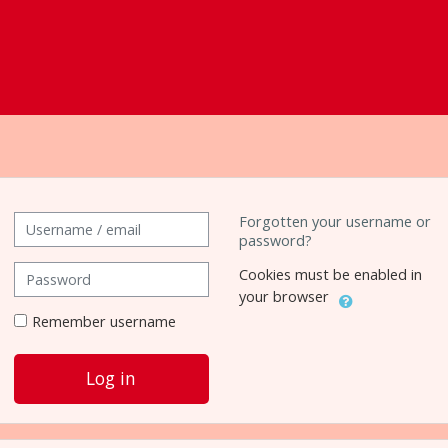
 to create new account
Username / email
Forgotten your username or
password?
Password
Cookies must be enabled in
your browser
Remember username
Log in